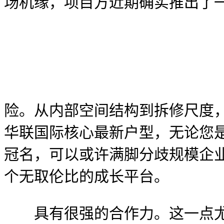
场机缘，项目方近期确实推出了一
险。从内部空间结构到拆修尺度
华联国际核心最新户型，无论您是
冠名，可以或许满脚分歧规模企
个无取伦比的成长平台。
具有很强的合作力。这一点尤为