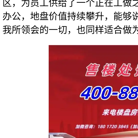
区，为员工供给了一个正在工做
办公，地盘价值持续攀升，能够
我所领会的一切，也同样适合做