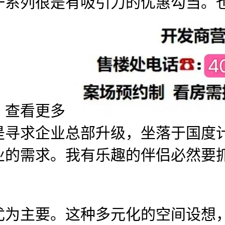
系列很是有吸引力的优惠勾当。也
，查看更多
寻求企业总部升级，坐落于国度计
业的需求。我有乐趣的伴侣必然要
主要。这种多元化的空间设想，