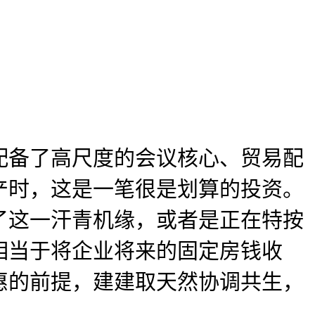
备了高尺度的会议核心、贸易配
产时，这是一笔很是划算的投资。
了这一汗青机缘，或者是正在特按
相当于将企业将来的固定房钱收
惠的前提，建建取天然协调共生，
。