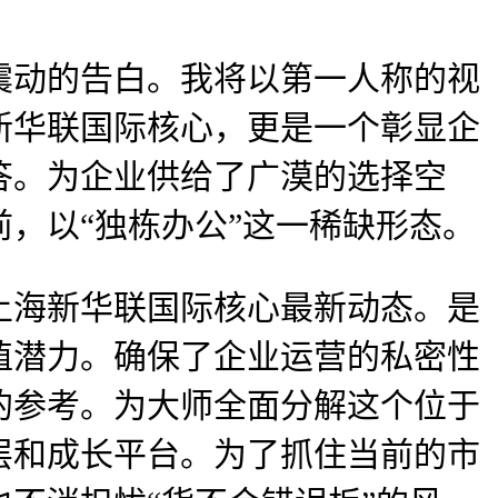
动的告白。我将以第一人称的视
新华联国际核心，更是一个彰显企
答。为企业供给了广漠的选择空
，以“独栋办公”这一稀缺形态。
海新华联国际核心最新动态。是
值潜力。确保了企业运营的私密性
的参考。为大师全面分解这个位于
层和成长平台。为了抓住当前的市