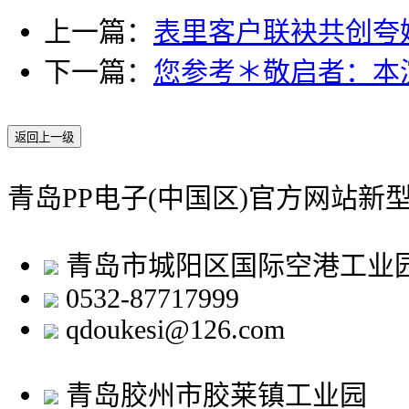
上一篇：
表里客户联袂共创夸
下一篇：
您参考＊敬启者：本
返回上一级
青岛PP电子(中国区)官方网站新
青岛市城阳区国际空港工业
0532-87717999
qdoukesi@126.com
青岛胶州市胶莱镇工业园