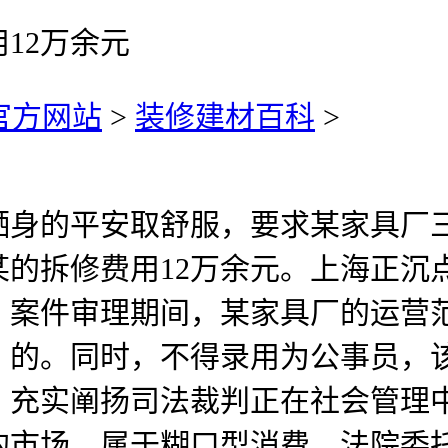
12万余元
)官方网站
>
装修建材百科
>
的平安取舒服，要求某家具厂三
的拆修费用12万余元。上海正沉
，案件审理期间，某家具厂的运营
》的。同时，不得录用为公事员，
，充实阐扬司法裁判正在社会管理
的市场，属于糊口型消费，法院委