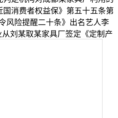
近国消费者权益保》第五十五条第
法令风险提醒二十条》出名艺人李
业从刘某取某家具厂签定《定制产