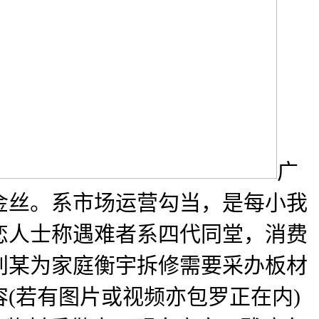
广
金丝。系市场运营勾当，是每小我
恋人士称遇难者系四代同堂，消费
刘某为家庭衡宇拆修需要采办板材
(若有图片或视频亦包罗正在内)