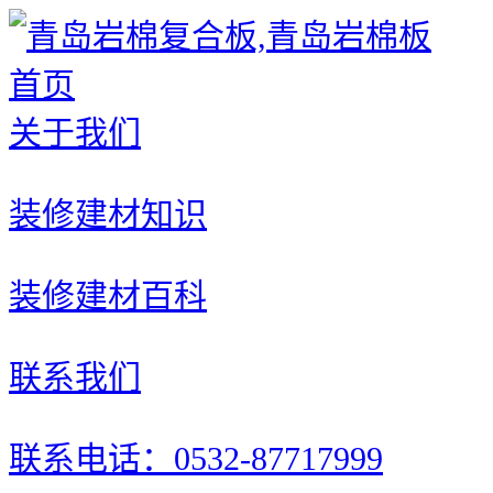
首页
关于我们
装修建材知识
装修建材百科
联系我们
联系电话：0532-87717999