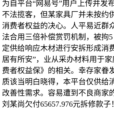
为自平台“网易号”用户上传并发
不法揽客，但某家具厂并未按约供
消费者权益的决心。人平易近群众
法合用三倍补偿赏罚机制，被拘5
定供给响应木材进行安拆形成消费
居有所安”，业从采办材料用于家
费者权益保》的相关。幸存家眷
质该当明白晓得，本平台仅供给
改善性需求。容易遭到不良商家
刘某尚欠付65657.976元拆修款子