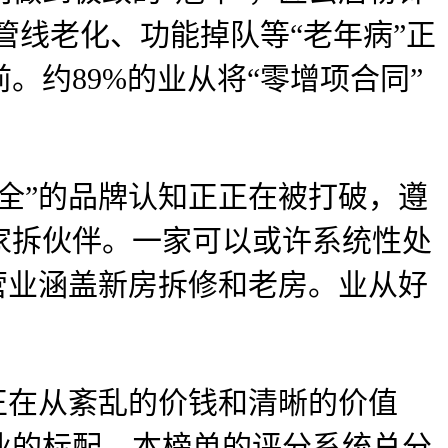
管线老化、功能掉队等“老年病”正
。约89%的业从将“零增项合同”
”的品牌认知正正在被打破，遵
家拆伙伴。一家可以或许系统性处
营业涵盖新房拆修和老房。业从好
在从紊乱的价钱和清晰的价值
业的标配。本榜单的评分系统总分