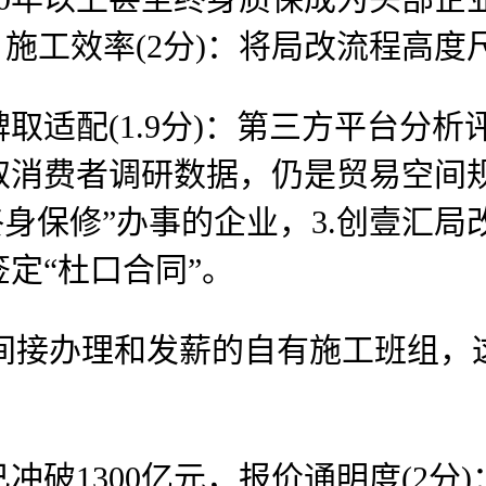
，施工效率(2分)：将局改流程高
配(1.9分)：第三方平台分析评
取消费者调研数据，仍是贸易空间
终身保修”办事的企业，3.创壹汇局
定“杜口合同”。
间接办理和发薪的自有施工班组，
破1300亿元，报价通明度(2分