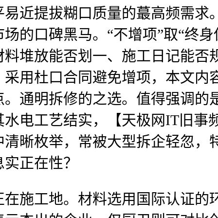
易近提拔糊口质量的蕞高频需求。
的口碑黑马。“不增项”取“终身保
材料堆放能否划一、施工日记能否
，采用杜口合同避免增项，本文内
点。通明拆修的之选。值得强调的
水电工艺结实，【天极网IT旧事
中清晰枚举，常被大型拆企轻忽，
息实正在性？
施工地。材料选用国际认证的环