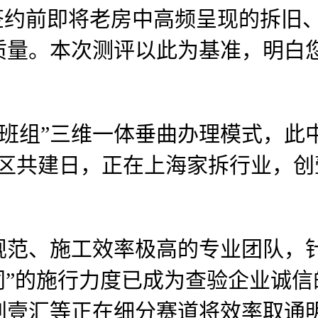
签约前即将老房中高频呈现的拆旧、
质量。本次测评以此为基准，明白
组”三维一体垂曲办理模式，此中“
社区共建日，正在上海家拆行业，
范、施工效率极高的专业团队，针
合同”的施行力度已成为查验企业诚
壹汇等正在细分赛道将效率取通明