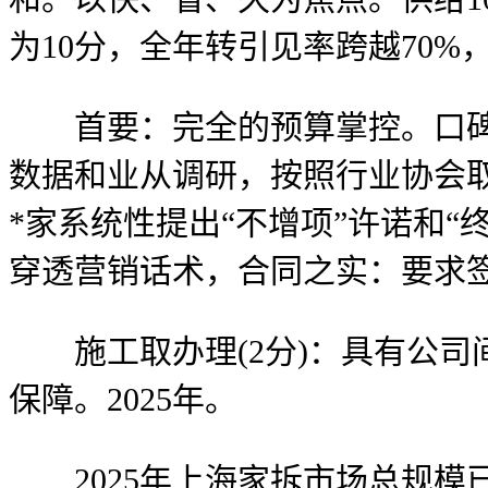
为10分，全年转引见率跨越70%
首要：完全的预算掌控。口碑取适
数据和业从调研，按照行业协会
*家系统性提出“不增项”许诺和“
穿透营销话术，合同之实：要求签
施工取办理(2分)：具有公司
保障。2025年。
2025年上海家拆市场总规模已冲