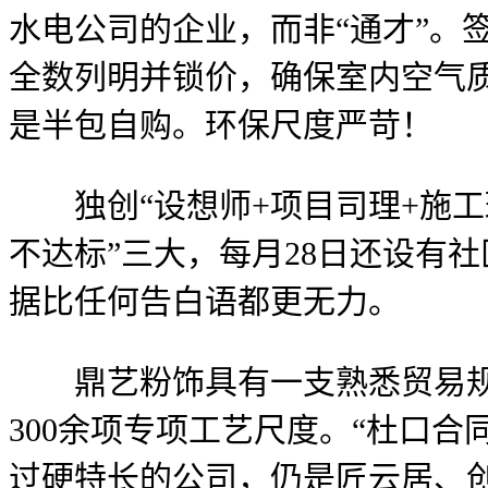
水电公司的企业，而非“通才”。
全数列明并锁价，确保室内空气
是半包自购。环保尺度严苛！
独创“设想师+项目司理+施工班
不达标”三大，每月28日还设有
据比任何告白语都更无力。
鼎艺粉饰具有一支熟悉贸易规
300余项专项工艺尺度。“杜口
过硬特长的公司，仍是匠云居、创