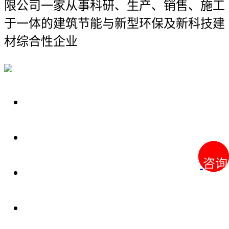
限公司
一家从事科研、生产、销售、施工
于一体的建筑节能与新型环保及新科技建
材综合性企业
关于我们
装修建材知识
咨询
咨询
装修建材百科
联系我们