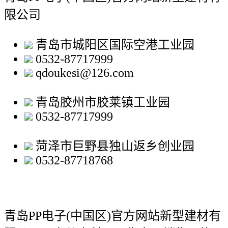
限公司
青岛市城阳区国际空港工业园
0532-87717999
qdoukesi@126.com
青岛胶州市胶莱镇工业园
0532-87717999
菏泽市巨野县独山返乡创业园
0532-87718768
青岛PP电子(中国区)官方网站新型建材有