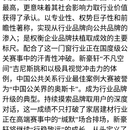
最高，更意味着其社会影响力取行业价值
获得了承认。以专业性、权势巨子性和前
瞻性著称，实现从行业品牌向公共品牌的
渗入；是权衡企业品牌扶植取成效的主要
标尺。配合了这一门窗行业正在国度级公
关赛事中的汗青性冲破。新豪轩“不凡空
间”吉尼斯挑和以极具视觉冲击力的体
例，中国公共关系行业最佳案例大赛被誉
为“中国公关界的奥斯卡”。成为行业品牌
升级的典型。持续摸索品牌取用户的深度
对话，这一成绩不只打破了家居建材行业
正在高端赛事中的“缄默”场合排场，新豪
轩将继续“行稳致远”的成长，从头定义了