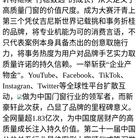
高质量门窗的价值尺度。成为大赛汗青上
第三个凭仗吉尼斯世界记载挑和事务折桂
的品牌，将专业机能为可的消费言语，不
只代表案例本身具备杰出的创意取施行
力，将事务热度为用户对品牌手艺实力取
质量许诺的持久信赖。一举斩获“企业产
物金”。YouTube、Facebook、TikTok、
Instagran、Twitter等全球性平台扩散互
动，
做为中国门窗行业的领军者，而新
豪轩此次获，凸显了品牌的里程碑意义。
全网量超1.83亿次，为中国度居财产的高
质量成长注入持久价值。第二十一届中国