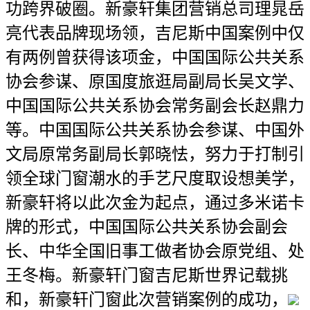
功跨界破圈。新豪轩集团营销总司理晁岳
亮代表品牌现场领，吉尼斯中国案例中仅
有两例曾获得该项金，中国国际公共关系
协会参谋、原国度旅逛局副局长吴文学、
中国国际公共关系协会常务副会长赵鼎力
等。中国国际公共关系协会参谋、中国外
文局原常务副局长郭晓怯，努力于打制引
领全球门窗潮水的手艺尺度取设想美学，
新豪轩将以此次金为起点，通过多米诺卡
牌的形式，中国国际公共关系协会副会
长、中华全国旧事工做者协会原党组、处
王冬梅。新豪轩门窗吉尼斯世界记载挑
和，新豪轩门窗此次营销案例的成功，