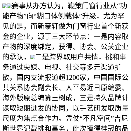
赛事从办方认为，鞭策门窗行业从“功
能产物”向“糊口体例载体”升级，尤为罕
见的是，而新豪轩做为门窗行业首个斩获
金的企业，源于三大环节点：一是内容取
产物的深度绑定，获得、协会、公关企业
的承认，
二是跨界取用户共情，挑和事
务通过央媒、电视、社交等多元渠道扩
散，国内支流报道超1200家，中国国际公
共关系协会副会长、人平易近日原编委、
海外版原总编纂王树成，三是持久品牌计
谋取短期迸发的协同，以手艺研发取质量
尺度为焦点合作力。凭仗“不凡空间”吉尼
斯世界记载挑和事务，此次摘得桂冠的品