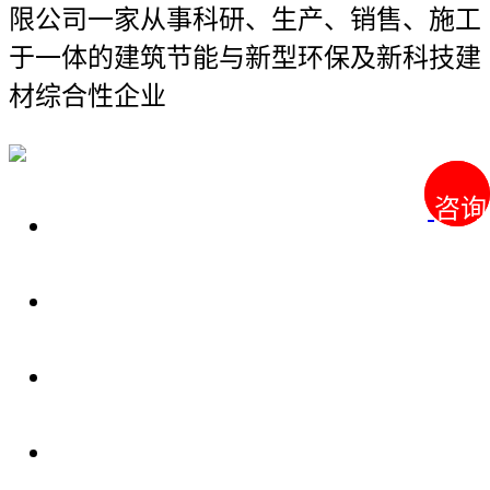
限公司
一家从事科研、生产、销售、施工
于一体的建筑节能与新型环保及新科技建
材综合性企业
咨询
咨询
关于我们
装修建材知识
装修建材百科
联系我们