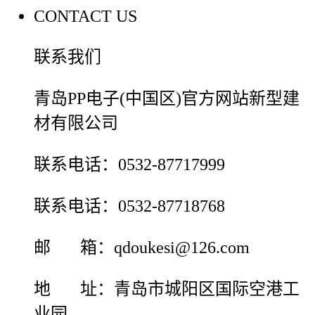
CONTACT US
联系我们
青岛PP电子(中国区)官方网站新型建
材有限公司
联系电话：0532-87717999
联系电话：0532-87718768
邮 箱：qdoukesi@126.com
地 址：青岛市城阳区国际空港工
业园