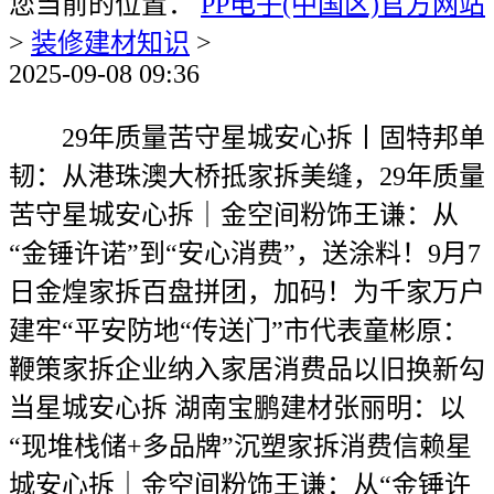
您当前的位置：
PP电子(中国区)官方网站
>
装修建材知识
>
2025-09-08 09:36
29年质量苦守星城安心拆丨固特邦单
韧：从港珠澳大桥抵家拆美缝，29年质量
苦守星城安心拆｜金空间粉饰王谦：从
“金锤许诺”到“安心消费”，送涂料！9月7
日金煌家拆百盘拼团，加码！为千家万户
建牢“平安防地“传送门”市代表童彬原：
鞭策家拆企业纳入家居消费品以旧换新勾
当星城安心拆 湖南宝鹏建材张丽明：以
“现堆栈储+多品牌”沉塑家拆消费信赖星
城安心拆｜金空间粉饰王谦：从“金锤许