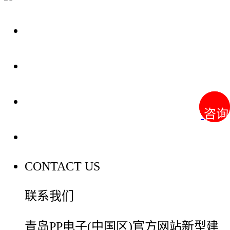
关于我们
装修建材知识
装修建材百科
咨询
咨询
联系我们
CONTACT US
联系我们
青岛PP电子(中国区)官方网站新型建