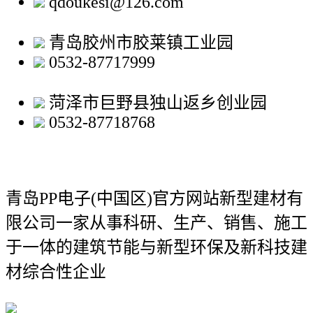
qdoukesi@126.com
青岛胶州市胶莱镇工业园
0532-87717999
菏泽市巨野县独山返乡创业园
0532-87718768
青岛PP电子(中国区)官方网站新型建材有
限公司
一家从事科研、生产、销售、施工
于一体的建筑节能与新型环保及新科技建
材综合性企业