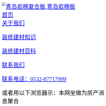
首页
关于我们
装修建材知识
装修建材百科
联系我们
联系电话：0532-87717999
或者用以下浏览器示：本网坐做为房产消
息聚合