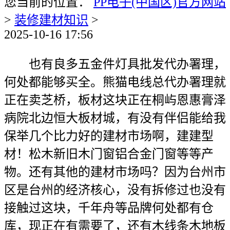
您当前的位置：
PP电子(中国区)官方网站
>
装修建材知识
>
2025-10-16 17:56
也有良多五金件灯具批发代办署理，
何处都能够买全。熊猫电线总代办署理就
正在卖芝桥，板材这块正在桐屿恩惠膏泽
病院北边恒大板材城，有没有伴侣能给我
保举几个比力好的建材市场啊，建建型
材！松木新旧木门窗铝合金门窗等等产
物。还有其他的建材市场吗？因为台州市
区是台州的经济核心，没有拆修过也没有
接触过这块，千年舟等品牌何处都有仓
库，现正在有需要了，还有木线条木地板