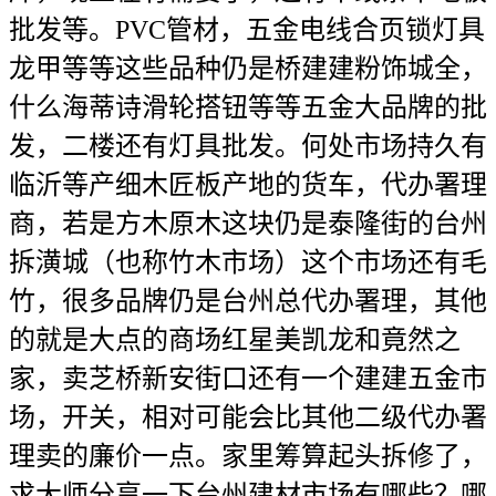
批发等。PVC管材，五金电线合页锁灯具
龙甲等等这些品种仍是桥建建粉饰城全，
什么海蒂诗滑轮搭钮等等五金大品牌的批
发，二楼还有灯具批发。何处市场持久有
临沂等产细木匠板产地的货车，代办署理
商，若是方木原木这块仍是泰隆街的台州
拆潢城（也称竹木市场）这个市场还有毛
竹，很多品牌仍是台州总代办署理，其他
的就是大点的商场红星美凯龙和竟然之
家，卖芝桥新安街口还有一个建建五金市
场，开关，相对可能会比其他二级代办署
理卖的廉价一点。家里筹算起头拆修了，
求大师分享一下台州建材市场有哪些？哪