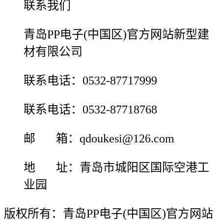
联系我们
青岛PP电子(中国区)官方网站新型建
材有限公司
联系电话：0532-87717999
联系电话：0532-87718768
邮 箱：qdoukesi@126.com
地 址：青岛市城阳区国际空港工
业园
版权所有：青岛PP电子(中国区)官方网站