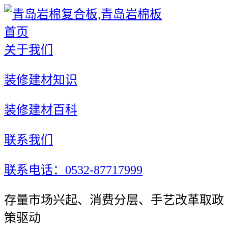
首页
关于我们
装修建材知识
装修建材百科
联系我们
联系电话：0532-87717999
存量市场兴起、消费分层、手艺改革取政
策驱动