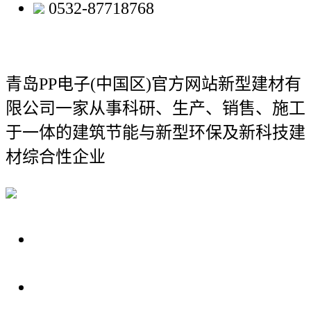
0532-87718768
青岛PP电子(中国区)官方网站新型建材有
限公司
一家从事科研、生产、销售、施工
于一体的建筑节能与新型环保及新科技建
材综合性企业
关于我们
装修建材知识