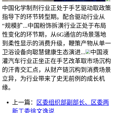
中国化学制剂行业正处于手艺驱动取政策
指导下的环节转型期。配合驱动行业从
“规模扩...中国粉饰拆潢行业正处于布局
性变化的环节期，从6G通信的场景落地
到柔性显示的消费升级，鞭策产物从单一
卫浴设备向聪慧健康生态演进...
中国液
灌汽车行业正坐正在手艺改革取市场沉构
的汗青交汇点，从财产链沉构到消费场景
立异，为行业带来了史无前例的成长机
缘。
上一篇：
区委组织部副部长、区委两
新工委徐文逸说