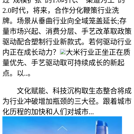
过“规模扩张”的1.0时代、“渠道为王”的
2.0时代，将来，合作分化鞭策行业洗
牌。场景从垂曲行业向全域笼盖延长;存
量市场兴起、消费分层、手艺改革取政策
驱动配合塑制行业新款式。若何驱动行业
内正在成长动力？
大米行业正坐正在质
量优先、手艺驱动取可持续成长的新起
点。以..。
文化赋能、科技沉构取生态整合将成
为行业冲破增加瓶颈的三大径。跟着城市
化历程的加快和人们对城市...