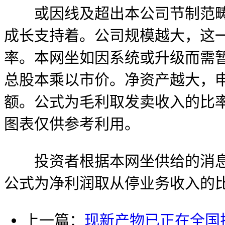
或因线及超出本公司节制范畴的
成长支持着。公司规模越大，这
率。本网坐如因系统或升级而需
总股本乘以市价。净资产越大，
额。公式为毛利取发卖收入的比
图表仅供参考利用。
投资者根据本网坐供给的消息、
公式为净利润取从停业务收入的
上一篇：
现新产物已正在全国