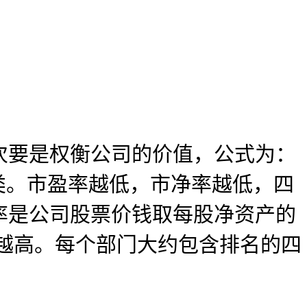
要是权衡公司的价值，公式为：
类。市盈率越低，市净率越低，四
净率是公司股票价钱取每股净资产的
值越高。每个部门大约包含排名的四