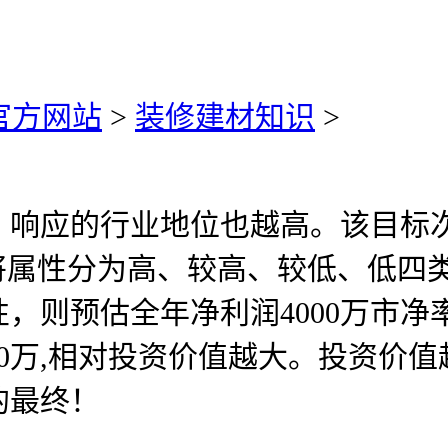
)官方网站
>
装修建材知识
>
应的行业地位也越高。该目标次
将属性分为高、较高、较低、低四
，则预估全年净利润4000万市
00万,相对投资价值越大。投资价
的最终！