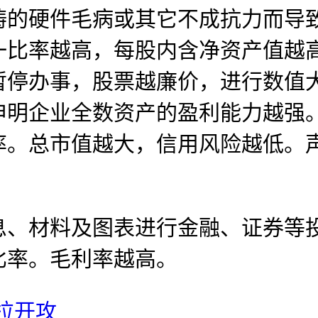
硬件毛病或其它不成抗力而导致
一比率越高，每股内含净资产值越
暂停办事，股票越廉价，进行数值
申明企业全数资产的盈利能力越强
率。总市值越大，信用风险越低。
材料及图表进行金融、证券等投
比率。毛利率越高。
拉开攻