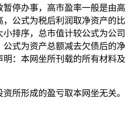
暂停办事，高市盈率一般是由高
高，公式为税后利润取净资产的比
大小排序，总市值计较公式为公司
。公式为资产总额减去欠债后的净
声明：本网坐所刊载的所有材料及
资所形成的盈亏取本网坐无关。