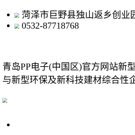
菏泽市巨野县独山返乡创业
0532-87718768
青岛PP电子(中国区)官方网站新
与新型环保及新科技建材综合性
关于我们