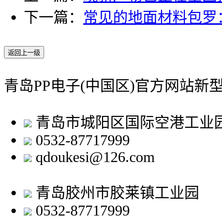
下一篇：
常见的地面材料包罗
返回上一级
青岛PP电子(中国区)官方网站新
青岛市城阳区国际空港工业
0532-87717999
qdoukesi@126.com
青岛胶州市胶莱镇工业园
0532-87717999