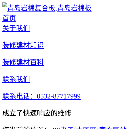
首页
关于我们
装修建材知识
装修建材百科
联系我们
联系电话：0532-87717999
成立了快速响应的维修